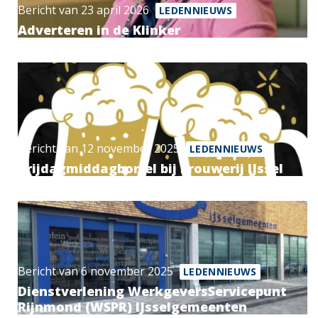
Bericht van 23 april 2026
LEDENNIEUWS
Adverteren in de Klinker
Bericht van 12 november 2025
LEDENNIEUWS
Vrijdagmiddagborrel bij Brouwerij IJssel
Bericht van 6 november 2025
LEDENNIEUWS
Dienstverlening WerkgeversServicepunt
Rijnmond (WSPR) IJsselgemeenten