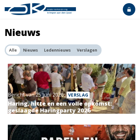
Nieuws
Alle
Nieuws
Ledennieuws
Verslagen
Bericht van 25 juni 2026
VERSLAG
Haring, hitte en een volle opkomst:
geslaagde Haringparty 2026