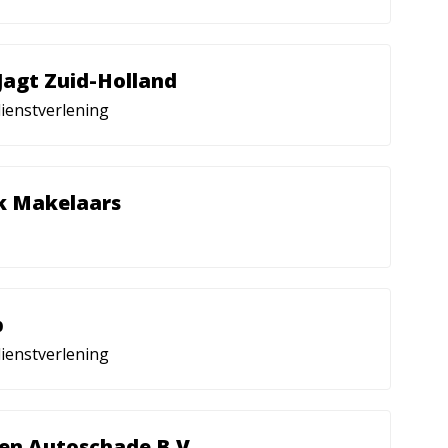
Jagt Zuid-Holland
ienstverlening
k Makelaars
b
ienstverlening
en Autoschade B.V.