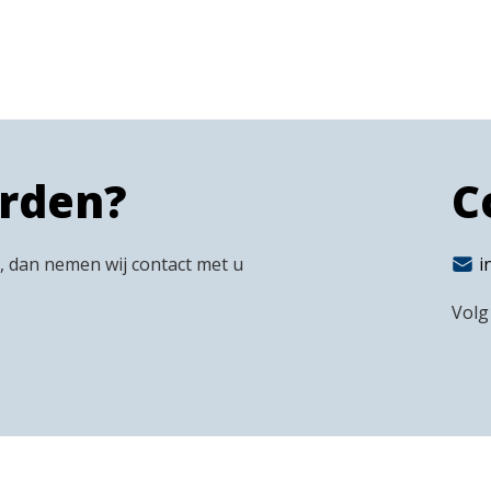
orden?
C
n, dan nemen wij contact met u
i
Volg