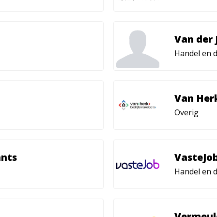
Van der 
Handel en d
Van Her
Overig
ants
VasteJo
Handel en d
Vermeul