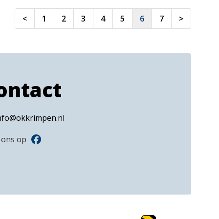
<
1
2
3
4
5
6
7
>
ontact
nfo@okkrimpen.nl
 ons op