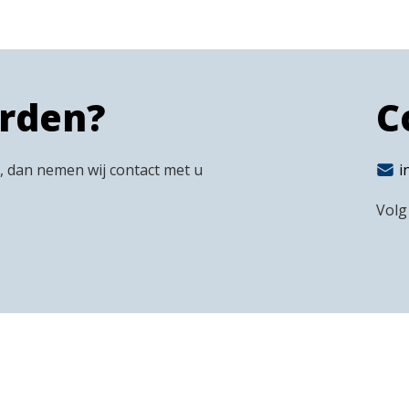
orden?
C
n, dan nemen wij contact met u
i
Volg