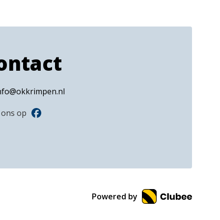
ontact
nfo@okkrimpen.nl
 ons op
Powered by